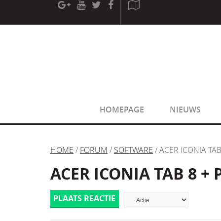
[phpBB Debug] PHP Warning
: in file
[ROOT]/phpbb/sessio
[phpBB Debug] PHP Warning
: in file
[ROOT]/phpbb/sessio
HOMEPAGE
NIEUWS
HOME
/
FORUM
/
SOFTWARE
/ ACER ICONIA TA
ACER ICONIA TAB 8 +
PLAATS REACTIE