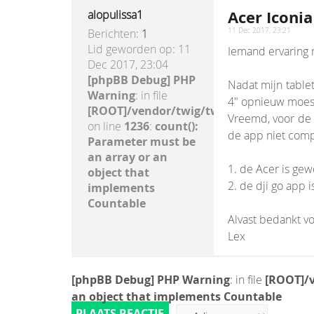
Acer Iconi
alopulissa1
Berichten:
1
11 Dec 2017, 23:21
Lid geworden op:
11
Iemand ervaring 
Dec 2017, 23:04
[phpBB Debug] PHP
Nadat mijn table
Warning
: in file
4" opnieuw moest
[ROOT]/vendor/twig/twig/lib/Twig/Exte
Vreemd, voor de 
on line
1236
:
count():
de app niet compa
Parameter must be
an array or an
1. de Acer is gew
object that
2. de dji go app
implements
Countable
Alvast bedankt voo
Lex
[phpBB Debug] PHP Warning
: in file
[ROOT]/v
an object that implements Countable
PLAATS REACTIE