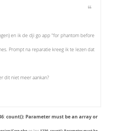
gen) en ik de dji go app "for phantom before
es. Prompt na reparatie kreeg ik te lezen dat
r dit niet meer aankan?
36
:
count(): Parameter must be an array or
ension/Core.php
on line
1236
:
count(): Parameter must be