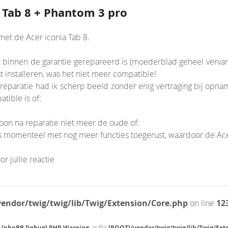
a Tab 8 + Phantom 3 pro
met de Acer iconia Tab 8.
t binnen de garantie gerepareerd is (moederblad geheel vervan
 installeren, was het niet meer compatible!
nsion/Core.php
reparatie had ik scherp beeld zonder enig vertraging bij opnam
tible is of:
oon na reparatie niet meer de oude of:
 is momenteel met nog meer functies toegerust, waardoor de Ace
r jullie reactie
endor/twig/twig/lib/Twig/Extension/Core.php
on line
12
[phpBB Debug] PHP Warning
: in file
[ROOT]/vendor/twig/twig/lib/Twig/Ext