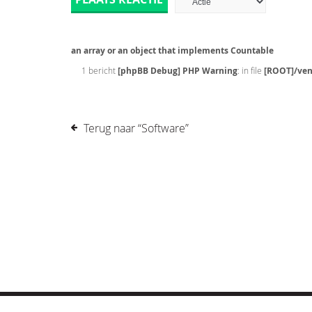
an array or an object that implements Countable
1 bericht
[phpBB Debug] PHP Warning
: in file
[ROOT]/ven
Terug naar “Software”
© COPYRIGHT 2019 DRONES.NL -
DISCLAIMER
-
CONTA