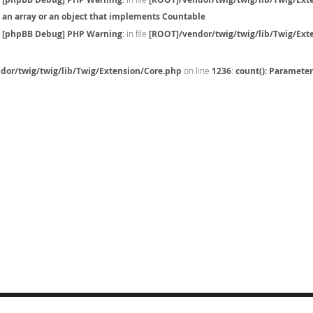
an array or an object that implements Countable
[phpBB Debug] PHP Warning
: in file
[ROOT]/vendor/twig/twig/lib/Twig/Ext
dor/twig/twig/lib/Twig/Extension/Core.php
on line
1236
:
count(): Paramete
CT