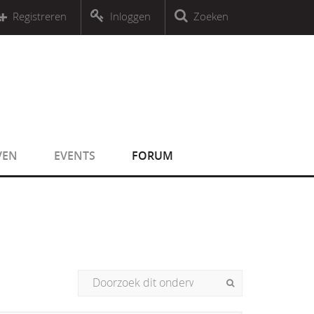
r an object that implements Countable
Registreren
Inloggen
Zoeken
r an object that implements Countable
VEN
EVENTS
FORUM