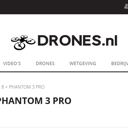
n.php
on line
594
:
sizeof(): Parameter must be an array o
n.php
on line
650
:
sizeof(): Parameter must be an array o
VIDEO'S
DRONES
WETGEVING
BEDRIJ
B 8 + PHANTOM 3 PRO
 PHANTOM 3 PRO