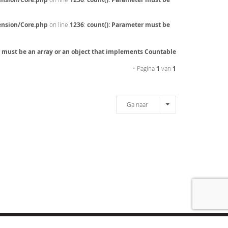
ension/Core.php
on line
1236
:
count(): Parameter must be
r must be an array or an object that implements Countable
• Pagina
1
van
1
Ga naar