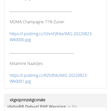
____________________________________
MDMA Champagne 71% Zuiver
https://i.postimg.cc/GhmFjR4w/IMG-20220823-
WA0000.jpg
_____________________________________
Ketamine Naaldjes
https://i.postimg.cc/RZtsftsb/IMG-20220823-
WA0001.jpg
xkgxspnnzxkgcvnate
[phpBB Debug] PHP Warning
: in file