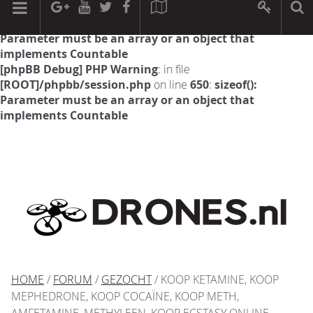
[phpBB Debug] PHP Warning
: in file
[ROOT]/phpbb/session.php
on line
594
:
sizeof():
Parameter must be an array or an object that
implements Countable
[phpBB Debug] PHP Warning
: in file
[ROOT]/phpbb/session.php
on line
650
:
sizeof():
Parameter must be an array or an object that
implements Countable
HOME
/
FORUM
/
GEZOCHT
/ KOOP KETAMINE, KOOP
MEPHEDRONE, KOOP COCAÏNE, KOOP METH,