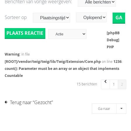
Berichten van vorige weergeven:
Sorteer op
PLAATS REACTIE
[phpBB
Debug]
PHP
Warning
: in file
[ROOT]/vendor/twig/twig/lib/Twig/Extension/Core.php
on line
1236
:
count(): Parameter must be an array or an object that implements
Countable
15 berichten
1
2
Terug naar “Gezocht”
Ga naar