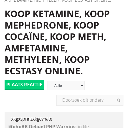
AMFETAMINE, METHYLEEN, KOOP ECSTASY ONLINE.
KOOP KETAMINE, KOOP
MEPHEDRONE, KOOP
COCAÏNE, KOOP METH,
AMFETAMINE,
METHYLEEN, KOOP
ECSTASY ONLINE.
PLAATS REACTIE
xkgxspnnzxkgcvnate
[phpBB Debug] PHP Warning
: in file