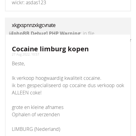
wickr: asdas123
xkgxspnnzxkgcvnate
[phpBB Debug] PHP Warning
: in file
[ROOT]/vendor/twig/twig/lib/Twig/Extension/Core
on line
1236
:
count(): Parameter must be an
Cocaine limburg kopen
array or an object that implements Countable
27 Aug 2022, 10:57
Beste,
Ik verkoop hoogwaardig kwaliteit cocaine.
ik ben gespecialiseerd op cocaine dus verkoop ook
ALLEEN coke!
grote en kleine afnames
Ophalen of verzenden
LIMBURG (Nederland)