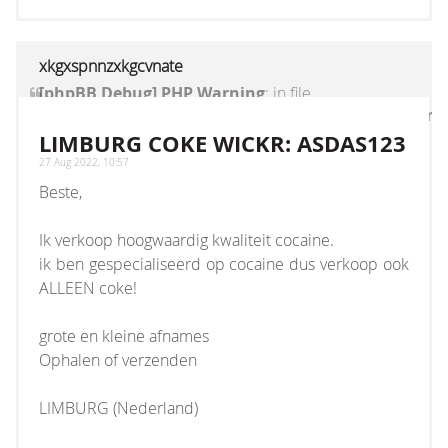
xkgxspnnzxkgcvnate
[phpBB Debug] PHP Warning
: in file
[ROOT]/vendor/twig/twig/lib/Twig/Extension/Core
on line
1236
:
count(): Parameter must be an
LIMBURG COKE WICKR: ASDAS123
array or an object that implements Countable
27 Aug 2022, 10:57
Beste,
Ik verkoop hoogwaardig kwaliteit cocaine.
ik ben gespecialiseerd op cocaine dus verkoop ook
ALLEEN coke!
grote en kleine afnames
Ophalen of verzenden
LIMBURG (Nederland)