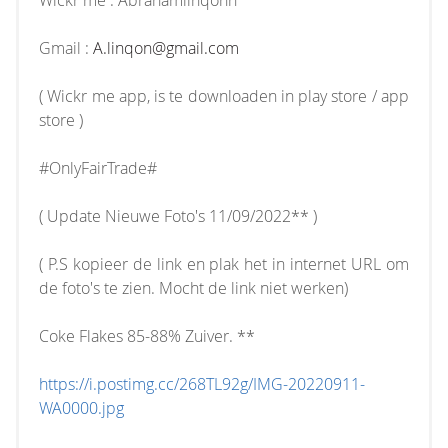
Wickr me : Abrahamlinqonn
Gmail :
A.linqon@gmail.com
( Wickr me app, is te downloaden in play store / app
store )
#OnlyFairTrade#
( Update Nieuwe Foto's 11/09/2022** )
( P.S kopieer de link en plak het in internet URL om
de foto's te zien. Mocht de link niet werken)
Coke Flakes 85-88% Zuiver. **
https://i.postimg.cc/268TL92g/IMG-20220911-
WA0000.jpg