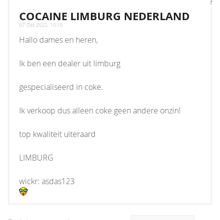
[ROOT]/vendor/twig/twig/lib/Twig/Extension/Core
on line
1236
:
count(): Parameter must be an
COCAINE LIMBURG NEDERLAND
array or an object that implements Countable
07 Okt 2022, 10:10
Hallo dames en heren,
Ik ben een dealer uit limburg
gespecialiseerd in coke.
Ik verkoop dus alleen coke geen andere onzin!
top kwaliteit uiteraard
LIMBURG
wickr: asdas123