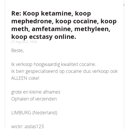
[ROOT]/vendor/twig/twig/lib/Twig/Extension/Core
on line
1236
:
count(): Parameter must be an
Re: Koop ketamine, koop
array or an object that implements Countable
mephedrone, koop cocaïne, koop
meth, amfetamine, methyleen,
koop ecstasy online.
27 Aug 2022, 10:56
Beste,
Ik verkoop hoogwaardig kwaliteit cocaine.
ik ben gespecialiseerd op cocaine dus verkoop ook
ALLEEN coke!
grote en kleine afnames
Ophalen of verzenden
LIMBURG (Nederland)
wickr: asdas123