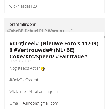
wickr: asdas123
brahamlinqonn
[phpBB Debug] PHP Warning
: in file
[ROOT]/vendor/twig/twig/lib/Twig/Extension/Core
on line
1236
:
count(): Parameter must be an
#Orgineel# (Nieuwe Foto's 11/09)
array or an object that implements Countable
!! #Vertrouwde# (NL+BE)
Coke/Xtc/Speed/ #Fairtrade#
11 Sep 2022, 17:03
Nog steeds Actief
#OnlyFairTrade#
Wickr me : Abrahamlinqonn
Gmail :
A.linqon@gmail.com