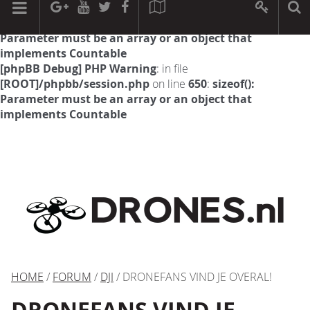
[phpBB Debug] PHP Warning
: in file
[ROOT]/phpbb/session.php
on line
594
:
sizeof():
Parameter must be an array or an object that
implements Countable
[phpBB Debug] PHP Warning
: in file
[ROOT]/phpbb/session.php
on line
650
:
sizeof():
Parameter must be an array or an object that
implements Countable
HOME
/
FORUM
/
DJI
/ DRONEFANS VIND JE OVERAL!