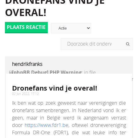
DRONEFANS VIND JE
OVERAL!
PLAATS REACTIE
hendrikfranks
[phpBB Debug] PHP Warning
: in file
[ROOT]/vendor/twig/twig/lib/Twig/Extension/Core
on line
1236
:
count(): Parameter must be an
Dronefans vind je overal!
array or an object that implements Countable
02 Jun 2022, 17:12
Ik ben wat op zoek geweest naar verenigingen die
dronefans samenbrengen. In Nederland vond ik er
geen, maar in België werd ik aangenaam verrast
door
https://www.fdr1.be
, oftewel dronevereniging
Formula DR-One (FDR1), die wat leuke info ter