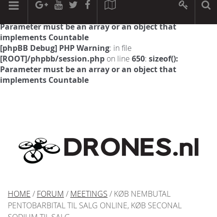
[phpBB Debug] PHP Warning
: in file
[ROOT]/phpbb/session.php
on line
594
:
sizeof():
Parameter must be an array or an object that
implements Countable
[phpBB Debug] PHP Warning
: in file
[ROOT]/phpbb/session.php
on line
650
:
sizeof():
Parameter must be an array or an object that
implements Countable
HOME
/
FORUM
/
MEETINGS
/ KØB NEMBUTAL
PENTOBARBITAL TIL SALG ONLINE, KØB SECONAL