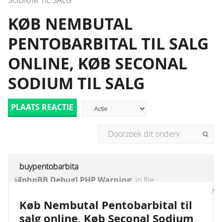
SODIUM TIL SALG
KØB NEMBUTAL
PENTOBARBITAL TIL SALG
ONLINE, KØB SECONAL
SODIUM TIL SALG
PLAATS REACTIE
buypentobarbita
[phpBB Debug] PHP Warning
: in file
[ROOT]/vendor/twig/twig/lib/Twig/Extension/Core
on line
1236
:
count(): Parameter must be an
Køb Nembutal Pentobarbital til
array or an object that implements Countable
salg online, Køb Seconal Sodium