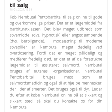
til salg
18 Okt 2021, 13:38
Køb Nembutal Pentobarbital til salg online til gode
og overkommelige priser. Det er et lægemiddel fra
barbituratklassen. Det blev meget udbredt som
sovemiddel (dvs. hypnotisk) eller angstdæmpende
(dvs. beroligende). I modsætning til moderne
sovepiller er Nembutal meget dødelig ved
overdosering. Fordi det er meget pålideligt og
medfører fredelig død, er det et af de foretrukne
lægemidler til assisteret selvmord. Nembutal
bruges af eutanasi -organisationer. Nembutal
Pentobarbital bruges mest som et
selvmordsmedicin og også til at hjælpe mennesker,
der lider af smerter. Det bruges også til dyr. Leder
du efter at købe Nembutal online på et sikkert og
sikkert sted, så skal du kontakte os for din
Nembutal.