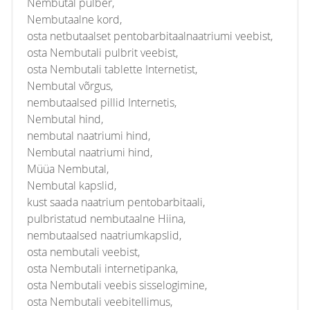
Nembutal pulber,
Nembutaalne kord,
osta netbutaalset pentobarbitaalnaatriumi veebist,
osta Nembutali pulbrit veebist,
osta Nembutali tablette Internetist,
Nembutal võrgus,
nembutaalsed pillid Internetis,
Nembutal hind,
nembutal naatriumi hind,
Nembutal naatriumi hind,
Müüa Nembutal,
Nembutal kapslid,
kust saada naatrium pentobarbitaali,
pulbristatud nembutaalne Hiina,
nembutaalsed naatriumkapslid,
osta nembutali veebist,
osta Nembutali internetipanka,
osta Nembutali veebis sisselogimine,
osta Nembutali veebitellimus,