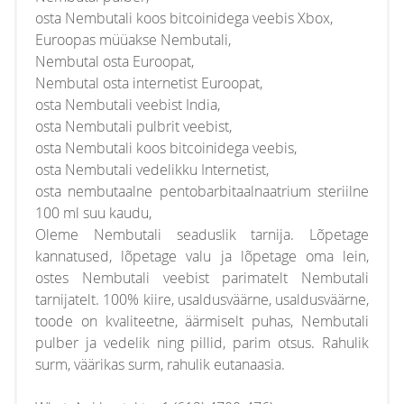
osta Nembutali koos bitcoinidega veebis Xbox,
Euroopas müüakse Nembutali,
Nembutal osta Euroopat,
Nembutal osta internetist Euroopat,
osta Nembutali veebist India,
osta Nembutali pulbrit veebist,
osta Nembutali koos bitcoinidega veebis,
osta Nembutali vedelikku Internetist,
osta nembutaalne pentobarbitaalnaatrium steriilne
100 ml suu kaudu,
Oleme Nembutali seaduslik tarnija. Lõpetage
kannatused, lõpetage valu ja lõpetage oma lein,
ostes Nembutali veebist parimatelt Nembutali
tarnijatelt. 100% kiire, usaldusväärne, usaldusväärne,
toode on kvaliteetne, äärmiselt puhas, Nembutali
pulber ja vedelik ning pillid, parim otsus. Rahulik
surm, väärikas surm, rahulik eutanaasia.