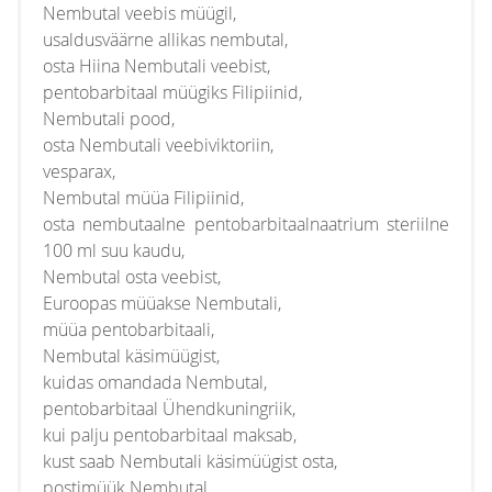
Nembutal veebis müügil,
usaldusväärne allikas nembutal,
osta Hiina Nembutali veebist,
pentobarbitaal müügiks Filipiinid,
Nembutali pood,
osta Nembutali veebiviktoriin,
vesparax,
Nembutal müüa Filipiinid,
osta nembutaalne pentobarbitaalnaatrium steriilne
100 ml suu kaudu,
Nembutal osta veebist,
Euroopas müüakse Nembutali,
müüa pentobarbitaali,
Nembutal käsimüügist,
kuidas omandada Nembutal,
pentobarbitaal Ühendkuningriik,
kui palju pentobarbitaal maksab,
kust saab Nembutali käsimüügist osta,
postimüük Nembutal,