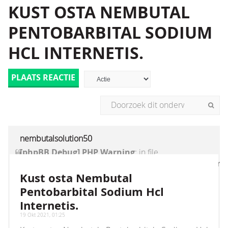
KUST OSTA NEMBUTAL
PENTOBARBITAL SODIUM
HCL INTERNETIS.
PLAATS REACTIE
nembutalsolution50
[phpBB Debug] PHP Warning
: in file
[ROOT]/vendor/twig/twig/lib/Twig/Extension/Core
on line
1236
:
count(): Parameter must be an
Kust osta Nembutal
array or an object that implements Countable
Pentobarbital Sodium Hcl
Internetis.
19 Okt 2021, 01:25