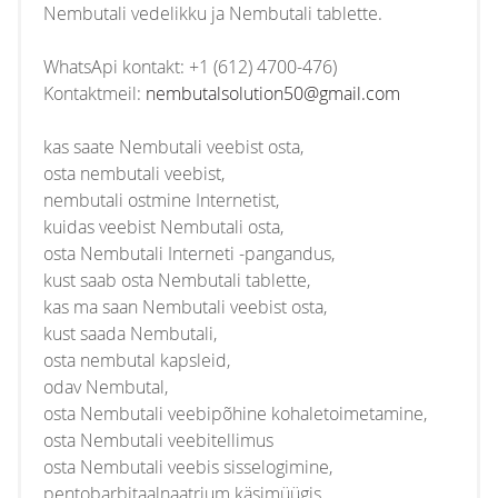
Nembutali vedelikku ja Nembutali tablette.
WhatsApi kontakt: +1 (612) 4700-476)
Kontaktmeil:
nembutalsolution50@gmail.com
kas saate Nembutali veebist osta,
osta nembutali veebist,
nembutali ostmine Internetist,
kuidas veebist Nembutali osta,
osta Nembutali Interneti -pangandus,
kust saab osta Nembutali tablette,
kas ma saan Nembutali veebist osta,
kust saada Nembutali,
osta nembutal kapsleid,
odav Nembutal,
osta Nembutali veebipõhine kohaletoimetamine,
osta Nembutali veebitellimus
osta Nembutali veebis sisselogimine,
pentobarbitaalnaatrium käsimüügis,