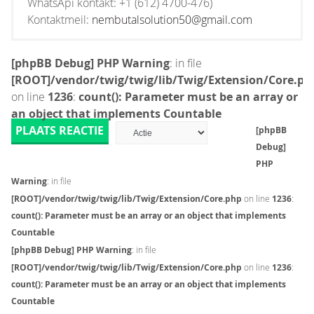
WhatsApi kontakt: +1 (612) 4700-476)
Kontaktmeil:
nembutalsolution50@gmail.com
[phpBB Debug] PHP Warning
: in file
[ROOT]/vendor/twig/twig/lib/Twig/Extension/Core.ph
on line
1236
:
count(): Parameter must be an array or
an object that implements Countable
PLAATS REACTIE
[phpBB
Debug]
PHP
Warning
: in file
[ROOT]/vendor/twig/twig/lib/Twig/Extension/Core.php
on line
1236
:
count(): Parameter must be an array or an object that implements
Countable
[phpBB Debug] PHP Warning
: in file
[ROOT]/vendor/twig/twig/lib/Twig/Extension/Core.php
on line
1236
:
count(): Parameter must be an array or an object that implements
Countable