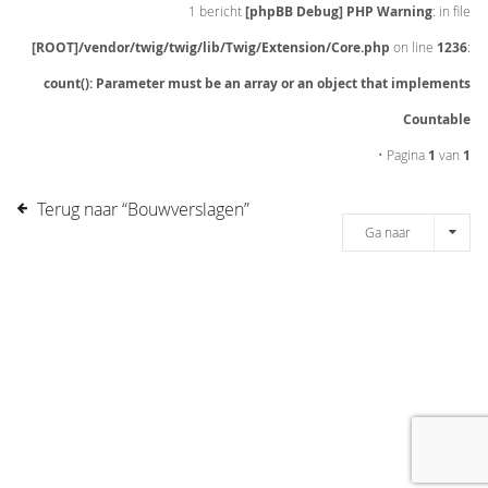
1 bericht
[phpBB Debug] PHP Warning
: in file
[ROOT]/vendor/twig/twig/lib/Twig/Extension/Core.php
on line
1236
:
count(): Parameter must be an array or an object that implements
Countable
• Pagina
1
van
1
Terug naar “Bouwverslagen”
Ga naar