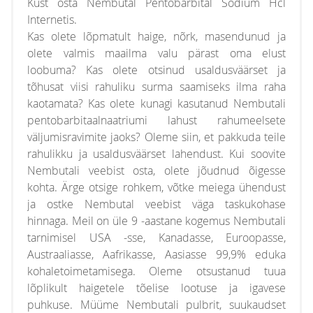
Kust osta Nembutal Pentobarbital Sodium Hcl
Internetis.
Kas olete lõpmatult haige, nõrk, masendunud ja
olete valmis maailma valu pärast oma elust
loobuma? Kas olete otsinud usaldusväärset ja
tõhusat viisi rahuliku surma saamiseks ilma raha
kaotamata? Kas olete kunagi kasutanud Nembutali
pentobarbitaalnaatriumi lahust rahumeelsete
väljumisravimite jaoks? Oleme siin, et pakkuda teile
rahulikku ja usaldusväärset lahendust. Kui soovite
Nembutali veebist osta, olete jõudnud õigesse
kohta. Ärge otsige rohkem, võtke meiega ühendust
ja ostke Nembutal veebist väga taskukohase
hinnaga. Meil on üle 9 -aastane kogemus Nembutali
tarnimisel USA -sse, Kanadasse, Euroopasse,
Austraaliasse, Aafrikasse, Aasiasse 99,9% eduka
kohaletoimetamisega. Oleme otsustanud tuua
lõplikult haigetele tõelise lootuse ja igavese
puhkuse. Müüme Nembutali pulbrit, suukaudset