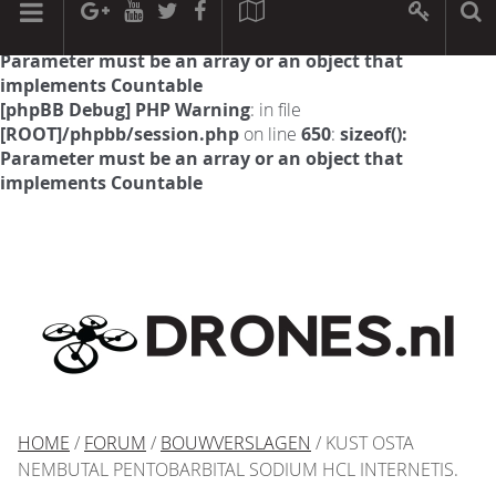
[phpBB Debug] PHP Warning
: in file
[ROOT]/phpbb/session.php
on line
594
:
sizeof():
Parameter must be an array or an object that
implements Countable
[phpBB Debug] PHP Warning
: in file
[ROOT]/phpbb/session.php
on line
650
:
sizeof():
Parameter must be an array or an object that
implements Countable
HOME
/
FORUM
/
BOUWVERSLAGEN
/ KUST OSTA
NEMBUTAL PENTOBARBITAL SODIUM HCL INTERNETIS.