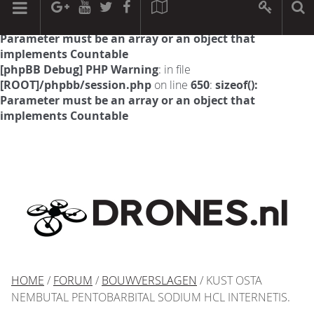
[phpBB Debug] PHP Warning
: in file
[ROOT]/phpbb/session.php
on line
594
:
sizeof():
Parameter must be an array or an object that
implements Countable
[phpBB Debug] PHP Warning
: in file
[ROOT]/phpbb/session.php
on line
650
:
sizeof():
Parameter must be an array or an object that
implements Countable
HOME
/
FORUM
/
BOUWVERSLAGEN
/ KUST OSTA
NEMBUTAL PENTOBARBITAL SODIUM HCL INTERNETIS.