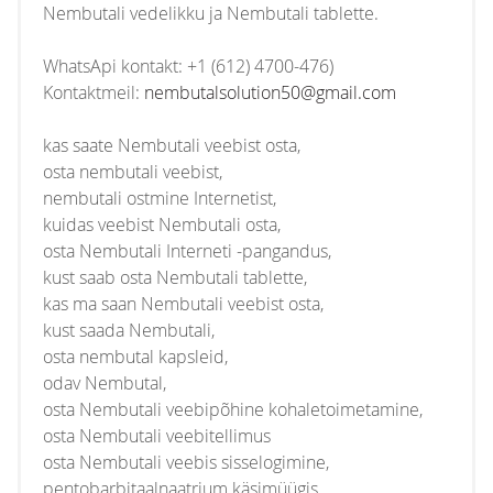
Nembutali vedelikku ja Nembutali tablette.
WhatsApi kontakt: +1 (612) 4700-476)
Kontaktmeil:
nembutalsolution50@gmail.com
kas saate Nembutali veebist osta,
osta nembutali veebist,
nembutali ostmine Internetist,
kuidas veebist Nembutali osta,
osta Nembutali Interneti -pangandus,
kust saab osta Nembutali tablette,
kas ma saan Nembutali veebist osta,
kust saada Nembutali,
osta nembutal kapsleid,
odav Nembutal,
osta Nembutali veebipõhine kohaletoimetamine,
osta Nembutali veebitellimus
osta Nembutali veebis sisselogimine,
pentobarbitaalnaatrium käsimüügis,