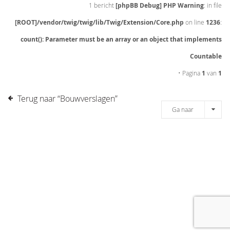
1 bericht
[phpBB Debug] PHP Warning
: in file
[ROOT]/vendor/twig/twig/lib/Twig/Extension/Core.php
on line
1236
:
count(): Parameter must be an array or an object that implements
Countable
• Pagina
1
van
1
Terug naar “Bouwverslagen”
Ga naar