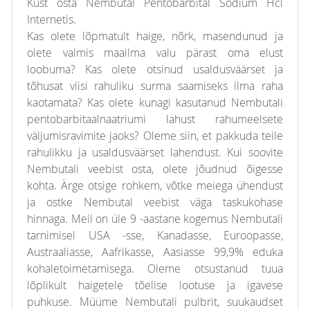
Kust osta Nembutal Pentobarbital Sodium Hcl
Internetis.
Kas olete lõpmatult haige, nõrk, masendunud ja
olete valmis maailma valu pärast oma elust
loobuma? Kas olete otsinud usaldusväärset ja
tõhusat viisi rahuliku surma saamiseks ilma raha
kaotamata? Kas olete kunagi kasutanud Nembutali
pentobarbitaalnaatriumi lahust rahumeelsete
väljumisravimite jaoks? Oleme siin, et pakkuda teile
rahulikku ja usaldusväärset lahendust. Kui soovite
Nembutali veebist osta, olete jõudnud õigesse
kohta. Ärge otsige rohkem, võtke meiega ühendust
ja ostke Nembutal veebist väga taskukohase
hinnaga. Meil on üle 9 -aastane kogemus Nembutali
tarnimisel USA -sse, Kanadasse, Euroopasse,
Austraaliasse, Aafrikasse, Aasiasse 99,9% eduka
kohaletoimetamisega. Oleme otsustanud tuua
lõplikult haigetele tõelise lootuse ja igavese
puhkuse. Müüme Nembutali pulbrit, suukaudset