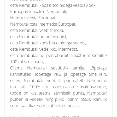
osta Nembutali koos bitcoinidega veebis Xbox,
Euroopas müüakse Nembutali,
Nembutal osta Euroopat,
Nembutal osta internetist Euroopat,
osta Nembutali veebist India,
osta Nembutali pulbrit veebist,
osta Nembutali koos bitcoinidega veebis,
osta Nembutali vedelikku Internetist,
osta nembutaalne pentobarbitaalnaatrium steriilne
100 ml suu kaudu,
Oleme Nembutali seaduslik tarnija. Lõpetage
kannatused, lõpetage valu ja lõpetage oma lein,
ostes Nembutali veebist parimatelt Nembutali
tarnijatelt. 100% kiire, usaldusväärne, usaldusväärne,
toode on kvaliteetne, äärmiselt puhas, Nembutali
pulber ja vedelik ning pillid, parim otsus. Rahulik
surm, väärikas surm, rahulik eutanaasia.