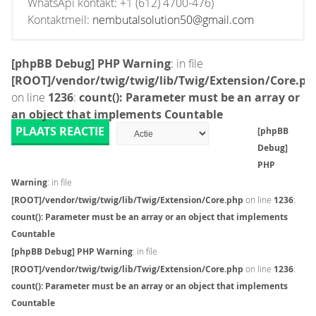
WhatsApi kontakt: +1 (612) 4700-476)
Kontaktmeil:
nembutalsolution50@gmail.com
[phpBB Debug] PHP Warning
: in file
[ROOT]/vendor/twig/twig/lib/Twig/Extension/Core.ph
on line
1236
:
count(): Parameter must be an array or
an object that implements Countable
PLAATS REACTIE
[phpBB
Debug]
PHP
Warning
: in file
[ROOT]/vendor/twig/twig/lib/Twig/Extension/Core.php
on line
1236
:
count(): Parameter must be an array or an object that implements
Countable
[phpBB Debug] PHP Warning
: in file
[ROOT]/vendor/twig/twig/lib/Twig/Extension/Core.php
on line
1236
:
count(): Parameter must be an array or an object that implements
Countable