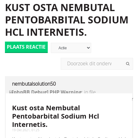
KUST OSTA NEMBUTAL
PENTOBARBITAL SODIUM
HCL INTERNETIS.
PLAATS REACTIE
nembutalsolution50
[phpBB Debug] PHP Warning
: in file
[ROOT]/vendor/twig/twig/lib/Twig/Extension/Core
on line
1236
:
count(): Parameter must be an
Kust osta Nembutal
array or an object that implements Countable
Pentobarbital Sodium Hcl
Internetis.
19 Okt 2021, 01:25