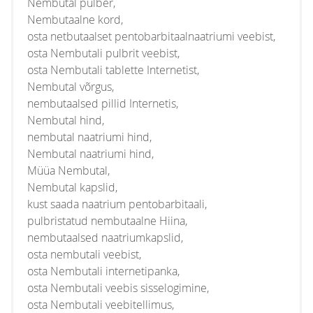
Nembutal pulber,
Nembutaalne kord,
osta netbutaalset pentobarbitaalnaatriumi veebist,
osta Nembutali pulbrit veebist,
osta Nembutali tablette Internetist,
Nembutal võrgus,
nembutaalsed pillid Internetis,
Nembutal hind,
nembutal naatriumi hind,
Nembutal naatriumi hind,
Müüa Nembutal,
Nembutal kapslid,
kust saada naatrium pentobarbitaali,
pulbristatud nembutaalne Hiina,
nembutaalsed naatriumkapslid,
osta nembutali veebist,
osta Nembutali internetipanka,
osta Nembutali veebis sisselogimine,
osta Nembutali veebitellimus,