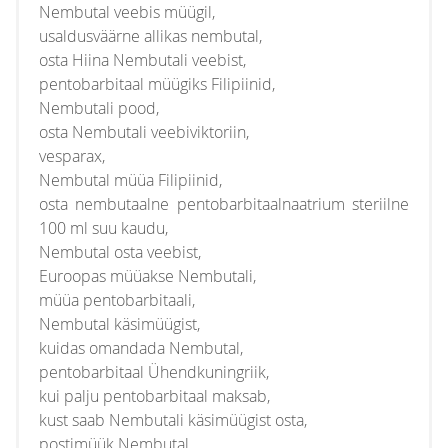
Nembutal veebis müügil,
usaldusväärne allikas nembutal,
osta Hiina Nembutali veebist,
pentobarbitaal müügiks Filipiinid,
Nembutali pood,
osta Nembutali veebiviktoriin,
vesparax,
Nembutal müüa Filipiinid,
osta nembutaalne pentobarbitaalnaatrium steriilne
100 ml suu kaudu,
Nembutal osta veebist,
Euroopas müüakse Nembutali,
müüa pentobarbitaali,
Nembutal käsimüügist,
kuidas omandada Nembutal,
pentobarbitaal Ühendkuningriik,
kui palju pentobarbitaal maksab,
kust saab Nembutali käsimüügist osta,
postimüük Nembutal,