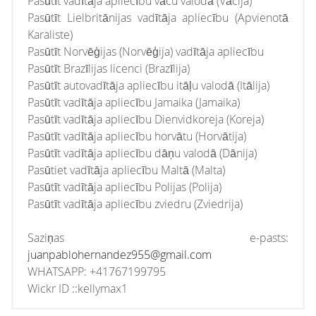
Pasūtīt vadītāja apliecību vācu valodā (Vācija)
Pasūtīt Lielbritānijas vadītāja apliecību (Apvienotā
Karaliste)
Pasūtīt Norvēģijas (Norvēģija) vadītāja apliecību
Pasūtīt Brazīlijas licenci (Brazīlija)
Pasūtīt autovadītāja apliecību itāļu valodā (Itālija)
Pasūtīt vadītāja apliecību Jamaika (Jamaika)
Pasūtīt vadītāja apliecību Dienvidkoreja (Koreja)
Pasūtīt vadītāja apliecību horvātu (Horvātija)
Pasūtīt vadītāja apliecību dāņu valodā (Dānija)
Pasūtiet vadītāja apliecību Maltā (Malta)
Pasūtīt vadītāja apliecību Polijas (Polija)
Pasūtīt vadītāja apliecību zviedru (Zviedrija)
Saziņas e-pasts:
juanpablohernandez955@gmail.com
WHATSAPP: +41767199795
Wickr ID ::kellymax1