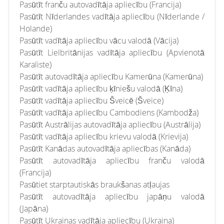
Pasūtīt franču autovadītāja apliecību (Francija)
Pasūtīt Nīderlandes vadītāja apliecību (Nīderlande /
Holande)
Pasūtīt vadītāja apliecību vācu valodā (Vācija)
Pasūtīt Lielbritānijas vadītāja apliecību (Apvienotā
Karaliste)
Pasūtīt autovadītāja apliecību Kamerūna (Kamerūna)
Pasūtīt vadītāja apliecību ķīniešu valodā (Ķīna)
Pasūtīt vadītāja apliecību Šveicē (Šveice)
Pasūtīt vadītāja apliecību Cambodiens (Kambodža)
Pasūtīt Austrālijas autovadītāja apliecību (Austrālija)
Pasūtīt vadītāja apliecību krievu valodā (Krievija)
Pasūtīt Kanādas autovadītāja apliecības (Kanāda)
Pasūtīt autovadītāja apliecību franču valodā
(Francija)
Pasūtiet starptautiskās braukšanas atļaujas
Pasūtīt autovadītāja apliecību japāņu valodā
(Japāna)
Pasūtīt Ukrainas vadītāja apliecību (Ukraina)