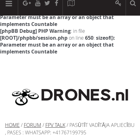
[phpBB Debug] PHP Warning
: in file
[ROOT]/phpbb/session.php
on line
594
:
sizeof():
Parameter must be an array or an object that
implements Countable
[phpBB Debug] PHP Warning
: in file
[ROOT]/phpbb/session.php
on line
650
:
sizeof():
Parameter must be an array or an object that
implements Countable
HOME
/
FORUM
/
FPV TALK
/ PASŪTĪT VADĪTĀJA APLIECĪBU
, PASES : WHATSAPP: +41767199795