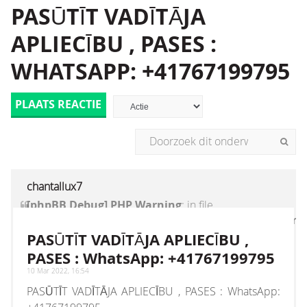
PASŪTĪT VADĪTĀJA
APLIECĪBU , PASES :
WHATSAPP: +41767199795
PLAATS REACTIE
chantallux7
[phpBB Debug] PHP Warning
: in file
[ROOT]/vendor/twig/twig/lib/Twig/Extension/Core
on line
1236
:
count(): Parameter must be an
PASŪTĪT VADĪTĀJA APLIECĪBU ,
array or an object that implements Countable
PASES : WhatsApp: +41767199795
10 Mar 2022, 16:54
PASŪTĪT VADĪTĀJA APLIECĪBU , PASES : WhatsApp: