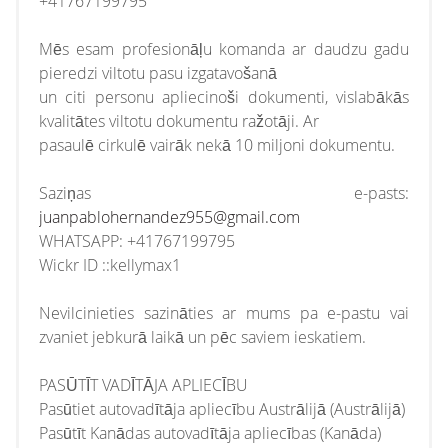
+41767199795
Mēs esam profesionāļu komanda ar daudzu gadu
pieredzi viltotu pasu izgatavošanā
un citi personu apliecinoši dokumenti, vislabākās
kvalitātes viltotu dokumentu ražotāji. Ar
pasaulē cirkulē vairāk nekā 10 miljoni dokumentu.
Saziņas e-pasts:
juanpablohernandez955@gmail.com
WHATSAPP: +41767199795
Wickr ID ::kellymax1
Nevilcinieties sazināties ar mums pa e-pastu vai
zvaniet jebkurā laikā un pēc saviem ieskatiem.
PASŪTĪT VADĪTĀJA APLIECĪBU
Pasūtiet autovadītāja apliecību Austrālijā (Austrālijā)
Pasūtīt Kanādas autovadītāja apliecības (Kanāda)