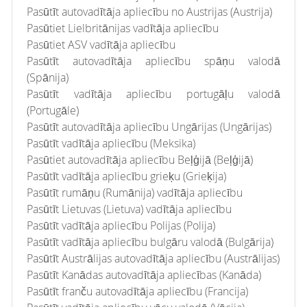
Pasūtīt autovadītāja apliecību no Austrijas (Austrija)
Pasūtiet Lielbritānijas vadītāja apliecību
Pasūtiet ASV vadītāja apliecību
Pasūtīt autovadītāja apliecību spāņu valodā
(Spānija)
Pasūtīt vadītāja apliecību portugāļu valodā
(Portugāle)
Pasūtīt autovadītāja apliecību Ungārijas (Ungārijas)
Pasūtīt vadītāja apliecību (Meksika)
Pasūtiet autovadītāja apliecību Beļģijā (Beļģijā)
Pasūtīt vadītāja apliecību grieķu (Grieķija)
Pasūtīt rumāņu (Rumānija) vadītāja apliecību
Pasūtīt Lietuvas (Lietuva) vadītāja apliecību
Pasūtīt vadītāja apliecību Polijas (Polija)
Pasūtīt vadītāja apliecību bulgāru valodā (Bulgārija)
Pasūtīt Austrālijas autovadītāja apliecību (Austrālijas)
Pasūtīt Kanādas autovadītāja apliecības (Kanāda)
Pasūtīt franču autovadītāja apliecību (Francija)