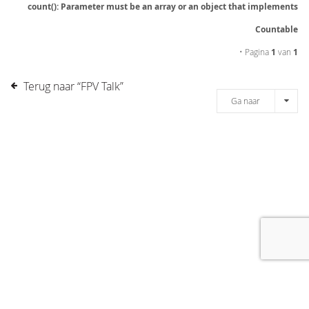
count(): Parameter must be an array or an object that implements
Countable
• Pagina
1
van
1
Terug naar “FPV Talk”
Ga naar
[message]