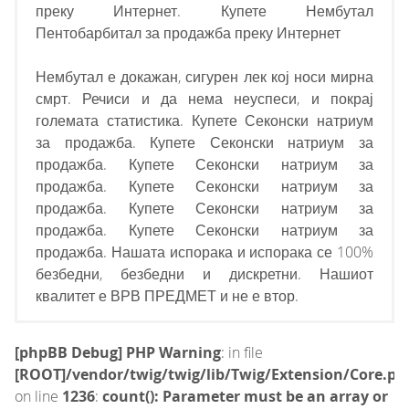
преку Интернет. Купете Нембутал
Пентобарбитал за продажба преку Интернет
Нембутал е докажан, сигурен лек кој носи мирна
смрт. Речиси и да нема неуспеси, и покрај
големата статистика. Купете Секонски натриум
за продажба. Купете Секонски натриум за
продажба. Купете Секонски натриум за
продажба. Купете Секонски натриум за
продажба. Купете Секонски натриум за
продажба. Купете Секонски натриум за
продажба. Нашата испорака и испорака се 100%
безбедни, безбедни и дискретни. Нашиот
квалитет е ВРВ ПРЕДМЕТ и не е втор.
[phpBB Debug] PHP Warning
: in file
[ROOT]/vendor/twig/twig/lib/Twig/Extension/Core.ph
on line
1236
:
count(): Parameter must be an array or