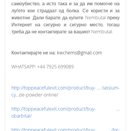
самоубиство, а исто така и за да им помогне на
луѓето кои страдаат од болка. Се користи и за
животни. Дали барате да купите Nembutal преку
Интернет на сигурно и сигурно место, тогаш
треба да не контактирате за вашиот Nembutal.
Контактирајте не на:
kwchems@gmail.com
WHATSAPP: +44 7925 699089
http://toppeacefulexit.com/product/buy- ... tassium-
cy
…de-powder-online/
http://toppeacefulexit.com/product/buy- ...
obarbital/
http://toppeacefulexit.com/product/buy- ... -for-