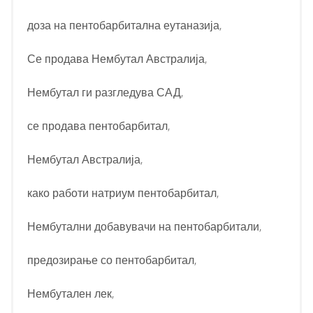
доза на пентобарбитална еутаназија,
Се продава Нембутал Австралија,
Нембутал ги разгледува САД,
се продава пентобарбитал,
Нембутал Австралија,
како работи натриум пентобарбитал,
Нембутални добавувачи на пентобарбитали,
предозирање со пентобарбитал,
Нембутален лек,