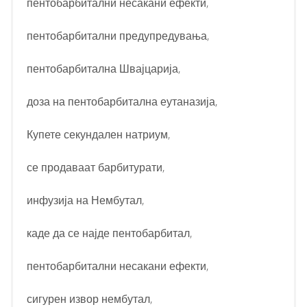
пентобарбитални несакани ефекти,
пентобарбитални предупредувања,
пентобарбитална Швајцарија,
доза на пентобарбитална еутаназија,
Купете секундален натриум,
се продаваат барбитурати,
инфузија на Нембутал,
каде да се најде пентобарбитал,
пентобарбитални несакани ефекти,
сигурен извор нембутал,