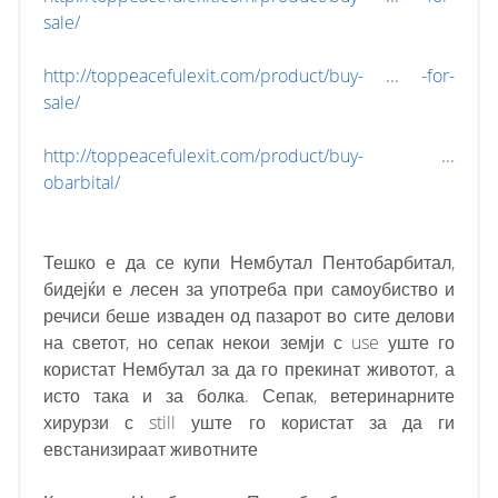
sale/
http://toppeacefulexit.com/product/buy- ... -for-
sale/
http://toppeacefulexit.com/product/buy- ...
obarbital/
Тешко е да се купи Нембутал Пентобарбитал,
бидејќи е лесен за употреба при самоубиство и
речиси беше изваден од пазарот во сите делови
на светот, но сепак некои земји с use уште го
користат Нембутал за да го прекинат животот, а
исто така и за болка. Сепак, ветеринарните
хирурзи с still уште го користат за да ги
евстанизираат животните