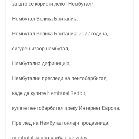
за што се користи лекот Нембутал?
Нембутал Велика Британија,
Нембутал Велика Британија 2022 година,
сигурен извор нембутал,
Нембутална дефиниција,
Нембутални прегледи на пентобарбитал,
каде да купите Nembutal Reddit,
купете пентобарбитал преку Интернет Европа,
Преглед на Нембутал онлајн продавница,
nembutal за продажба changqing,