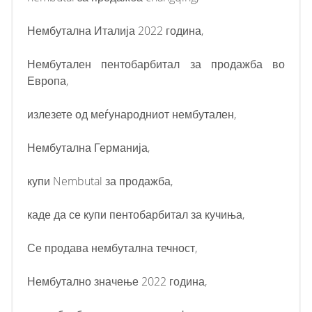
Нембутална Италија 2022 година,
Нембутален пентобарбитал за продажба во
Европа,
излезете од меѓународниот нембутален,
Нембутална Германија,
купи Nembutal за продажба,
каде да се купи пентобарбитал за кучиња,
Се продава нембутална течност,
Нембутално значење 2022 година,