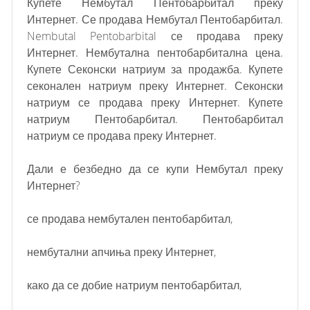
Купете Нембутал Пентобарбитал преку
Интернет. Се продава Нембутал Пентобарбитал.
Nembutal Pentobarbital се продава преку
Интернет. Нембутална пентобарбитална цена.
Купете Секонски натриум за продажба. Купете
секонален натриум преку Интернет. Секонски
натриум се продава преку Интернет. Купете
натриум Пентобарбитал. Пентобарбитал
натриум се продава преку Интернет.
Дали е безбедно да се купи Нембутал преку
Интернет?
се продава нембутален пентобарбитал,
нембутални апчиња преку Интернет,
како да се добие натриум пентобарбитал,