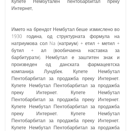
Купете Нембутален пентобарбитал преку
Интернет,
Името на брендот Нембутал беше измислено во
1930 година, од структурната формула на
натриумова сол Na (натриум) + етил + метил +
бутил + ал (вообичаена наставка за
барбитурати). Нембутал е заштитен знак и
произведен од данската фармацевтска
компанија Лундбек. Купете Нембутал
Пентобарбитал за продажба преку Интернет.
Купете Нембутал Пентобарбитал за продажба
преку Интернет. Купете Нембутал
Пентобарбитал за продажба преку Интернет.
Купете Нембутал Пентобарбитал за продажба
преку Интернет. Купете Нембутал
Пентобарбитал за продажба преку Интернет.
Купете Нембутал Пентобарбитал за продажба