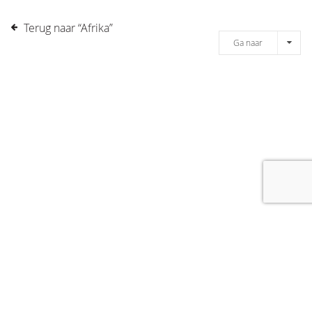
Terug naar “Afrika”
Ga naar
[message]
© COPYRIGHT 2019 DRONES.NL -
DISCLAIMER
-
CONTACT