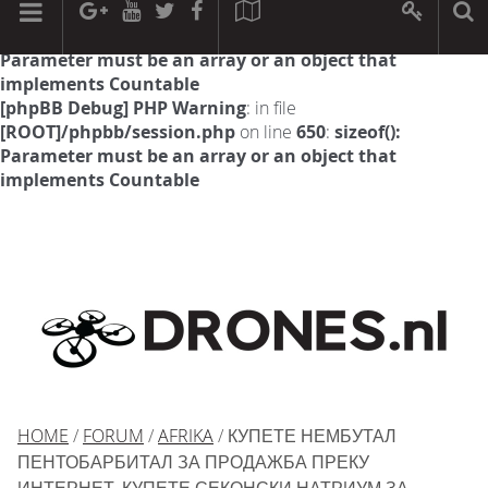
[phpBB Debug] PHP Warning
: in file
[ROOT]/phpbb/session.php
on line
594
:
sizeof():
Parameter must be an array or an object that
implements Countable
[phpBB Debug] PHP Warning
: in file
[ROOT]/phpbb/session.php
on line
650
:
sizeof():
Parameter must be an array or an object that
implements Countable
HOME
/
FORUM
/
AFRIKA
/ КУПЕТЕ НЕМБУТАЛ
ПЕНТОБАРБИТАЛ ЗА ПРОДАЖБА ПРЕКУ