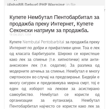
[phpBB Debug] PHP Warning
: in file
[ROOT]/vendor/twig/twig/lib/Twig/Extension/Core
on line
1236
:
count(): Parameter must be an
Купете Нембутал Пентобарбитал за
array or an object that implements Countable
продажба преку Интернет, Купете
Секонски натриум за продажба.
18 Okt 2021, 13:54
Купете Nembutal Pentobarbital за продажба преку
Интернет по добри и прифатливи цени. Тоа е лек
од класата барбитурати. Широко се користеше
како лек за спиење (т.е. хипнотички) или анти-
анксиозен лек (т.е. седатив). За разлика од
модерните апчиња за спиење, Нембутал е многу
смртоносен во случај на предозирање. Бидејќи е
многу сигурен и предизвикува мирна смрт, тој е
еден од изборот на лекови за асистирано
самоубиство. Нембутал се користи од
организации за еутаназија. Нембутал
Пентобарбитал најчесто се користи како лек за