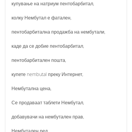
купување на натриум пентобарбитал,
колку Нембутал е фатален,
пентобарбитална продажба на нембутали,
каде да се добие пентобарбитал,
пентобарбитален пошта,
купете nembutal преку Интернет,
Нембутална цена,
Се продаваат таблети Нембутал,
добавувачи на нембутален прав,
Нембутален ред,