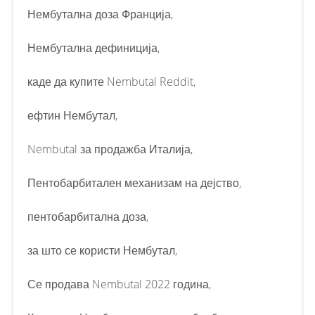
Нембутална доза Франција,
Нембутална дефиниција,
каде да купите Nembutal Reddit,
ефтин Нембутал,
Nembutal за продажба Италија,
Пентобарбитален механизам на дејство,
пентобарбитална доза,
за што се користи Нембутал,
Се продава Nembutal 2022 година,