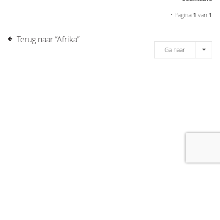
• Pagina
1
van
1
Terug naar “Afrika”
Ga naar
[message]