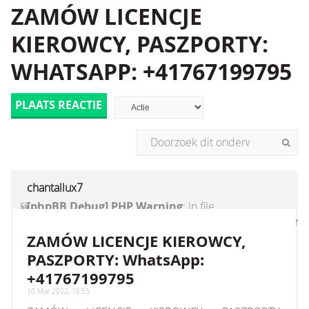
ZAMÓW LICENCJE
KIEROWCY, PASZPORTY:
WHATSAPP: +41767199795
PLAATS REACTIE
chantallux7
[phpBB Debug] PHP Warning
: in file
[ROOT]/vendor/twig/twig/lib/Twig/Extension/Core
on line
1236
:
count(): Parameter must be an
ZAMÓW LICENCJE KIEROWCY,
array or an object that implements Countable
PASZPORTY: WhatsApp:
+41767199795
10 Mar 2022, 16:55