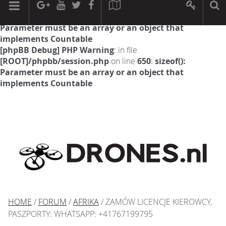
[phpBB Debug] PHP Warning
: in file
[ROOT]/phpbb/session.php
on line
594
:
sizeof():
Parameter must be an array or an object that
implements Countable
[phpBB Debug] PHP Warning
: in file
[ROOT]/phpbb/session.php
on line
650
:
sizeof():
Parameter must be an array or an object that
implements Countable
HOME
/
FORUM
/
AFRIKA
/ ZAMÓW LICENCJE KIEROWCY,
PASZPORTY: WHATSAPP: +41767199795