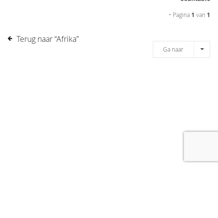
• Pagina
1
van
1
Terug naar “Afrika”
Ga naar
[message]