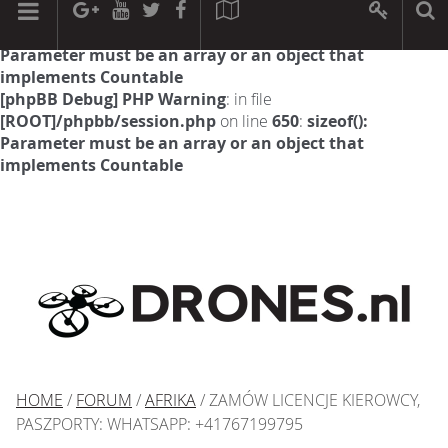
[phpBB Debug] PHP Warning
: in file
[ROOT]/phpbb/session.php
on line
594
:
sizeof():
Parameter must be an array or an object that
implements Countable
[phpBB Debug] PHP Warning
: in file
[ROOT]/phpbb/session.php
on line
650
:
sizeof():
Parameter must be an array or an object that
implements Countable
HOME
/
FORUM
/
AFRIKA
/ ZAMÓW LICENCJE KIEROWCY,
PASZPORTY: WHATSAPP: +41767199795