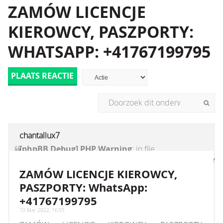
ZAMÓW LICENCJE
KIEROWCY, PASZPORTY:
WHATSAPP: +41767199795
PLAATS REACTIE
chantallux7
[phpBB Debug] PHP Warning
: in file
[ROOT]/vendor/twig/twig/lib/Twig/Extension/Core
on line
1236
:
count(): Parameter must be an
ZAMÓW LICENCJE KIEROWCY,
array or an object that implements Countable
PASZPORTY: WhatsApp:
+41767199795
10 Mar 2022, 16:55