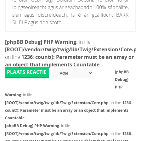
loingseoireacht agus ár seachadadh 100% sábháilte,
slán agus discréideach. Is é ár gcáilíocht BARR
SHELF agus den scoth.
[phpBB Debug] PHP Warning
: in file
[ROOT]/vendor/twig/twig/lib/Twig/Extension/Core.ph
on line
1236
:
count(): Parameter must be an array or
an object that implements Countable
PLAATS REACTIE
[phpBB
Debug]
PHP
Warning
: in file
[ROOT]/vendor/twig/twig/lib/Twig/Extension/Core.php
on line
1236
:
count(): Parameter must be an array or an object that implements
Countable
[phpBB Debug] PHP Warning
: in file
[ROOT]/vendor/twig/twig/lib/Twig/Extension/Core.php
on line
1236
: