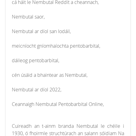
cá háit le Nembutal Reddit a cheannach,
Nembutal saor,
Nembutal ar díol san Iodáil,
meicníocht gníomhaíochta pentobarbital,
dáileog pentobarbital,
cén úsáid a bhaintear as Nembutal,
Nembutal ar díol 2022,
Ceannaigh Nembutal Pentobarbital Online,
Cuireadh an t-ainm branda Nembutal le chéile i
1930, ó fhoirmle struchtúrach an salann sóidiam Na