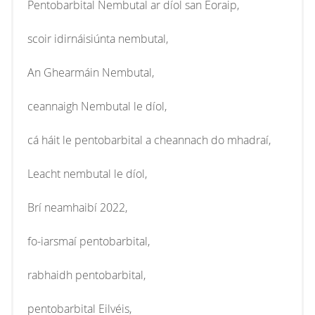
Pentobarbital Nembutal ar díol san Eoraip,
scoir idirnáisiúnta nembutal,
An Ghearmáin Nembutal,
ceannaigh Nembutal le díol,
cá háit le pentobarbital a cheannach do mhadraí,
Leacht nembutal le díol,
Brí neamhaibí 2022,
fo-iarsmaí pentobarbital,
rabhaidh pentobarbital,
pentobarbital Eilvéis,