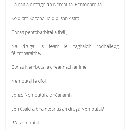
Cá háit a bhfaighidh Nembutal Pentobarbital,
Sóidiam Seconal le díol san Astráil,
Conas pentobarbital a fháil,
Na drugaí is fearr le haghaidh ródháileog
féinmharaithe,
Conas Nembutal a cheannach ar líne,
Nembutal le díol,
conas Nembutal a dhéanamh,
cén úsáid a bhaintear as an druga Nembutal?
RA Nembutal,