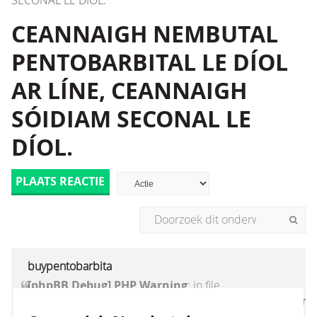
SECONAL LE DÍOL.
CEANNAIGH NEMBUTAL
PENTOBARBITAL LE DÍOL
AR LÍNE, CEANNAIGH
SÓIDIAM SECONAL LE
DÍOL.
PLAATS REACTIE
buypentobarbita
[phpBB Debug] PHP Warning
: in file
[ROOT]/vendor/twig/twig/lib/Twig/Extension/Core
on line
1236
:
count(): Parameter must be an