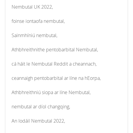
Nembutal UK 2022,
foinse iontaofa nembutal,
Sainmhíniú nembutal,
Athbhreithnithe pentobarbital Nembutal,
cá háit le Nembutal Reddit a cheannach,
ceannaigh pentobarbital ar líne na hEorpa,
Athbhreithniú siopa ar líne Nembutal,
nembutal ar díol changqing,
An Iodáil Nembutal 2022,