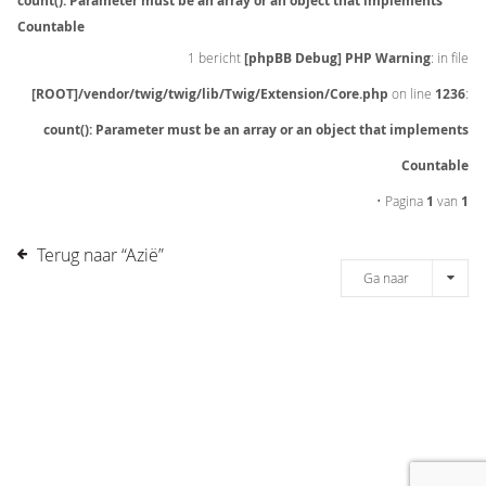
count(): Parameter must be an array or an object that implements
Countable
1 bericht
[phpBB Debug] PHP Warning
: in file
[ROOT]/vendor/twig/twig/lib/Twig/Extension/Core.php
on line
1236
:
count(): Parameter must be an array or an object that implements
Countable
• Pagina
1
van
1
Terug naar “Azië”
Ga naar