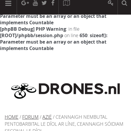
[phpBB Debug] PHP Warning
: in file
[ROOT]/phpbb/session.php
on line
594
:
sizeof():
Parameter must be an array or an object that
implements Countable
[phpBB Debug] PHP Warning
: in file
[ROOT]/phpbb/session.php
on line
650
:
sizeof():
Parameter must be an array or an object that
implements Countable
HOME
/
FORUM
/
AZIË
/ CEANNAIGH NEMBUTAL
PENTOBARBITAL LE DÍOL AR LÍNE, CEANNAIGH SÓIDIAM