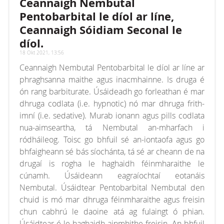
Ceannaigh Nembutal
array or an object that implements Countable
Pentobarbital le díol ar líne,
Ceannaigh Sóidiam Seconal le
díol.
18 Okt 2021, 13:56
Ceannaigh Nembutal Pentobarbital le díol ar líne ar
phraghsanna maithe agus inacmhainne. Is druga é
ón rang barbiturate. Úsáideadh go forleathan é mar
dhruga codlata (i.e. hypnotic) nó mar dhruga frith-
imní (i.e. sedative). Murab ionann agus pills codlata
nua-aimseartha, tá Nembutal an-mharfach i
ródháileog. Toisc go bhfuil sé an-iontaofa agus go
bhfaigheann sé bás síochánta, tá sé ar cheann de na
drugaí is rogha le haghaidh féinmharaithe le
cúnamh. Úsáideann eagraíochtaí eotanáis
Nembutal. Úsáidtear Pentobarbital Nembutal den
chuid is mó mar dhruga féinmharaithe agus freisin
chun cabhrú le daoine atá ag fulaingt ó phian.
Úsáidtear é le haghaidh ainmhithe freisin. An bhfuil