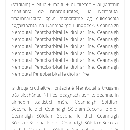
(sóidiam) + eitile + meitil + búitileach + al (iarmhír
choitianta do bharbiturates). Tá Nembutal
trádmharcáilte agus monaraithe ag cuideachta
cógaisíochta na Danmhairge Lundbeck. Ceannaigh
Nembutal Pentobarbital le díol ar líne. Ceannaigh
Nembutal Pentobarbital le díol ar líne. Ceannaigh
Nembutal Pentobarbital le díol ar líne. Ceannaigh
Nembutal Pentobarbital le díol ar líne. Ceannaigh
Nembutal Pentobarbital le díol ar líne. Ceannaigh
Nembutal Pentobarbital le díol ar líne. Ceannaigh
Nembutal Pentobarbital le díol ar líne
Is druga cruthaithe, iontaofa é Nembutal a thugann
bás síochánta. Ní fios beagnach aon teipeanna, in
ainneoin staitisticí móra. Ceannaigh Sóidiam
Seconal le díol. Ceannaigh Sóidiam Seconal le díol.
Ceannaigh Sóidiam Seconal le díol. Ceannaigh
Sóidiam Seconal le díol. Ceannaigh Sóidiam Seconal
le díol. Ceannaigh Sóidiam Seconal le díol. Tá ár