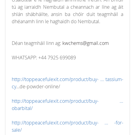
tú ag iarraidh Nembutal a cheannach ar líne ag áit
shlán shábháilte, ansin ba chóir duit teagmháil a
dhéanamh linn le haghaidh do Nembutal.
Déan teagmháil linn ag:
kwchems@gmail.com
WHATSAPP: +44 7925 699089
http://toppeacefulexit.com/product/buy- ... tassium-
cy
…de-powder-online/
http://toppeacefulexit.com/product/buy- ...
obarbital/
http://toppeacefulexit.com/product/buy- ... -for-
sale/