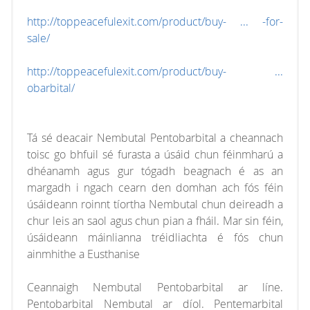
http://toppeacefulexit.com/product/buy- ... -for-
sale/
http://toppeacefulexit.com/product/buy- ...
obarbital/
Tá sé deacair Nembutal Pentobarbital a cheannach
toisc go bhfuil sé furasta a úsáid chun féinmharú a
dhéanamh agus gur tógadh beagnach é as an
margadh i ngach cearn den domhan ach fós féin
úsáideann roinnt tíortha Nembutal chun deireadh a
chur leis an saol agus chun pian a fháil. Mar sin féin,
úsáideann máinlianna tréidliachta é fós chun
ainmhithe a Eusthanise
Ceannaigh Nembutal Pentobarbital ar líne.
Pentobarbital Nembutal ar díol. Pentemarbital