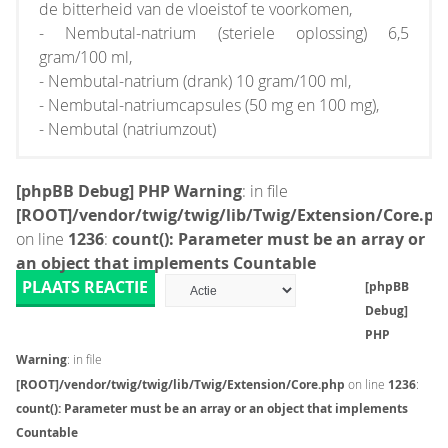
de bitterheid van de vloeistof te voorkomen,
- Nembutal-natrium (steriele oplossing) 6,5
gram/100 ml,
- Nembutal-natrium (drank) 10 gram/100 ml,
- Nembutal-natriumcapsules (50 mg en 100 mg),
- Nembutal (natriumzout)
[phpBB Debug] PHP Warning
: in file
[ROOT]/vendor/twig/twig/lib/Twig/Extension/Core.ph
on line
1236
:
count(): Parameter must be an array or
an object that implements Countable
PLAATS REACTIE
[phpBB
Debug]
PHP
Warning
: in file
[ROOT]/vendor/twig/twig/lib/Twig/Extension/Core.php
on line
1236
:
count(): Parameter must be an array or an object that implements
Countable