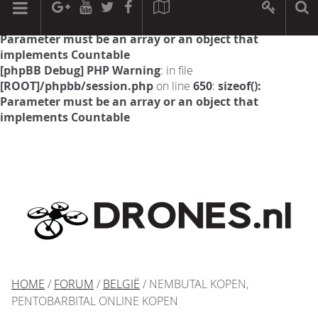
[phpBB Debug] PHP Warning
: in file
[ROOT]/phpbb/session.php
on line
594
:
sizeof():
Parameter must be an array or an object that
implements Countable
[phpBB Debug] PHP Warning
: in file
[ROOT]/phpbb/session.php
on line
650
:
sizeof():
Parameter must be an array or an object that
implements Countable
HOME
/
FORUM
/
BELGIË
/ NEMBUTAL KOPEN,
PENTOBARBITAL ONLINE KOPEN