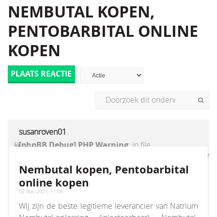
NEMBUTAL KOPEN,
PENTOBARBITAL ONLINE
KOPEN
PLAATS REACTIE
susanroven01
[phpBB Debug] PHP Warning
: in file
[ROOT]/vendor/twig/twig/lib/Twig/Extension/Core
on line
1236
:
count(): Parameter must be an
Nembutal kopen, Pentobarbital
array or an object that implements Countable
online kopen
02 Nov 2021, 11:48
Wij zijn de beste legitieme leverancier van Natrium