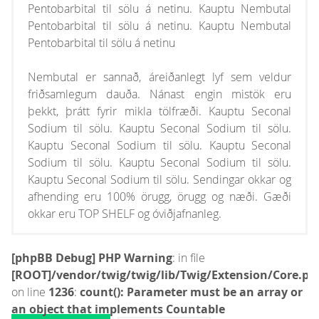
Pentobarbital til sölu á netinu. Kauptu Nembutal
Pentobarbital til sölu á netinu. Kauptu Nembutal
Pentobarbital til sölu á netinu
Nembutal er sannað, áreiðanlegt lyf sem veldur
friðsamlegum dauða. Nánast engin mistök eru
þekkt, þrátt fyrir mikla tölfræði. Kauptu Seconal
Sodium til sölu. Kauptu Seconal Sodium til sölu.
Kauptu Seconal Sodium til sölu. Kauptu Seconal
Sodium til sölu. Kauptu Seconal Sodium til sölu.
Kauptu Seconal Sodium til sölu. Sendingar okkar og
afhending eru 100% örugg, örugg og næði. Gæði
okkar eru TOP SHELF og óviðjafnanleg.
[phpBB Debug] PHP Warning
: in file
[ROOT]/vendor/twig/twig/lib/Twig/Extension/Core.ph
on line
1236
:
count(): Parameter must be an array or
an object that implements Countable