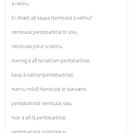
á netinu.
Er óhætt að kaupa Nembutal á netinu?
nembutal pentobarbital til sölu,
nembutal pillur á netinu,
hvernig á að fá natríum pentobarbital,
kaup á natríumpentóbarbitali,
hversu mikið Nembutal er banvænt,
pentobarbital nembutal sala,
hvar á að fá pentobarbital,
pentobarbital póstpöntun,