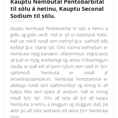
Kauptu Nembutal Pentobarbital
array or an object that implements Countable
til sölu á netinu, Kauptu Seconal
Sodium til sölu.
18 Okt 2021, 13:55
Kauptu Nembutal Pentobarbital til sölu á netinu á
góðu og góðu verði. Það er lyf úr barbitúrat flokki.
Það var mikið notað sem svefnlyf (þ.e. svefnlyf) eða
kvíðalyf (þ.e. róandi lyf). Ólíkt nútíma svefnlyfjum er
Nembutal mjög banvænt í ofskömmtun. Vegna þess
að það er mjög áreiðanlegt og veldur friðsamlegum
dauða, er það eitt af þeim lyfjum sem valið er fyrir
sjálfsmorð. Nembutal er notað af
líknardrápssamtökum. Nembutal Pentobarbital er
aðallega notað sem sjálfsmorðslyf og einnig til að
hjálpa fólki sem þjáist af verkjum. Það er einnig
notað fyrir dýr. Ertu að leita að því að kaupa
Nembutal á netinu á öruggum og öruggum stað, þá
ættir þú að hafa samband við okkur fyrir Nembutal
þinn.