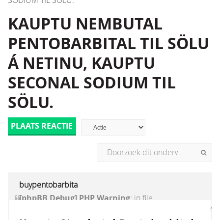
SODIUM TIL SÖLU.
KAUPTU NEMBUTAL
PENTOBARBITAL TIL SÖLU
Á NETINU, KAUPTU
SECONAL SODIUM TIL
SÖLU.
PLAATS REACTIE
buypentobarbita
[phpBB Debug] PHP Warning
: in file
[ROOT]/vendor/twig/twig/lib/Twig/Extension/Core
on line
1236
:
count(): Parameter must be an