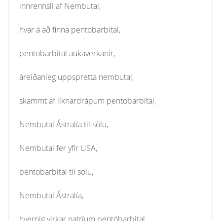
innrennsli af Nembutal,
hvar á að finna pentobarbital,
pentobarbital aukaverkanir,
áreiðanleg uppspretta nembutal,
skammt af líknardrápum pentobarbital,
Nembutal Ástralía til sölu,
Nembutal fer yfir USA,
pentobarbital til sölu,
Nembutal Ástralía,
hvernig virkar natríum pentóbarbital,