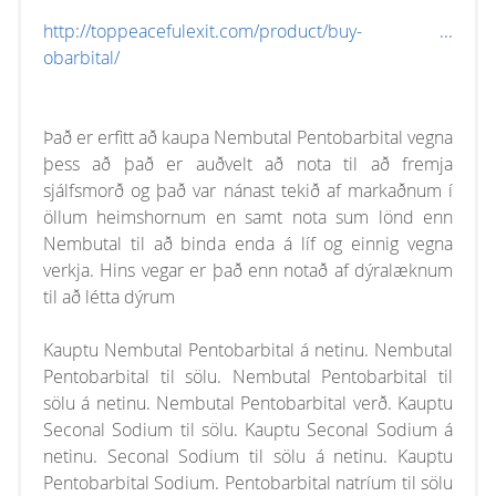
http://toppeacefulexit.com/product/buy- ...
obarbital/
Það er erfitt að kaupa Nembutal Pentobarbital vegna
þess að það er auðvelt að nota til að fremja
sjálfsmorð og það var nánast tekið af markaðnum í
öllum heimshornum en samt nota sum lönd enn
Nembutal til að binda enda á líf og einnig vegna
verkja. Hins vegar er það enn notað af dýralæknum
til að létta dýrum
Kauptu Nembutal Pentobarbital á netinu. Nembutal
Pentobarbital til sölu. Nembutal Pentobarbital til
sölu á netinu. Nembutal Pentobarbital verð. Kauptu
Seconal Sodium til sölu. Kauptu Seconal Sodium á
netinu. Seconal Sodium til sölu á netinu. Kauptu
Pentobarbital Sodium. Pentobarbital natríum til sölu