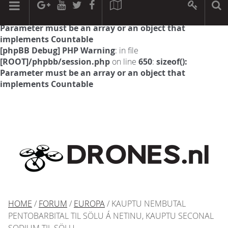
[phpBB Debug] PHP Warning
: in file
[ROOT]/phpbb/session.php
on line
594
:
sizeof():
Parameter must be an array or an object that
implements Countable
[phpBB Debug] PHP Warning
: in file
[ROOT]/phpbb/session.php
on line
650
:
sizeof():
Parameter must be an array or an object that
implements Countable
HOME
/
FORUM
/
EUROPA
/ KAUPTU NEMBUTAL
PENTOBARBITAL TIL SÖLU Á NETINU, KAUPTU SECONAL