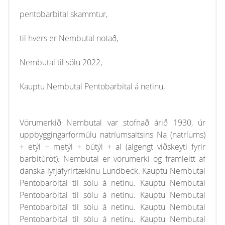
pentobarbital skammtur,
til hvers er Nembutal notað,
Nembutal til sölu 2022,
Kauptu Nembutal Pentobarbital á netinu,
Vörumerkið Nembutal var stofnað árið 1930, úr
uppbyggingarformúlu natríumsaltsins Na (natríums)
+ etýl + metýl + bútýl + al (algengt viðskeyti fyrir
barbitúröt). Nembutal er vörumerki og framleitt af
danska lyfjafyrirtækinu Lundbeck. Kauptu Nembutal
Pentobarbital til sölu á netinu. Kauptu Nembutal
Pentobarbital til sölu á netinu. Kauptu Nembutal
Pentobarbital til sölu á netinu. Kauptu Nembutal
Pentobarbital til sölu á netinu. Kauptu Nembutal