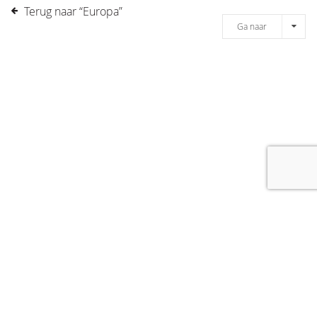
Terug naar “Europa”
Ga naar
[message]
© COPYRIGHT 2019 DRONES.NL -
DISCLAIMER
-
CONTACT