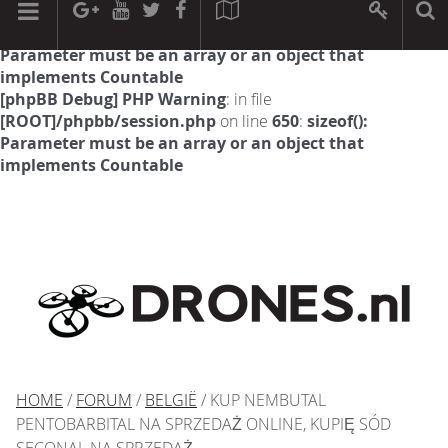
[phpBB Debug] PHP Warning
: in file
[ROOT]/phpbb/session.php
on line
594
:
sizeof():
Parameter must be an array or an object that
implements Countable
[phpBB Debug] PHP Warning
: in file
[ROOT]/phpbb/session.php
on line
650
:
sizeof():
Parameter must be an array or an object that
implements Countable
HOME
/
FORUM
/
BELGIË
/ KUP NEMBUTAL
PENTOBARBITAL NA SPRZEDAŻ ONLINE, KUPIĘ SÓD