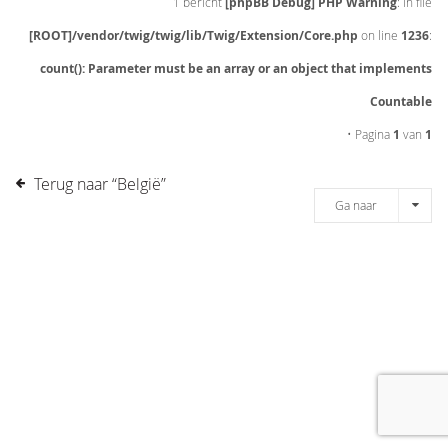
1 bericht
[phpBB Debug] PHP Warning
: in file
[ROOT]/vendor/twig/twig/lib/Twig/Extension/Core.php
on line
1236
:
count(): Parameter must be an array or an object that implements
Countable
• Pagina
1
van
1
Terug naar “België”
Ga naar