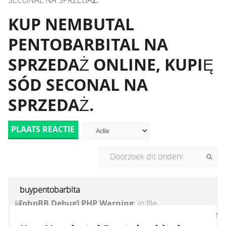
SECONAL NA SPRZEDAŻ.
KUP NEMBUTAL
PENTOBARBITAL NA
SPRZEDAŻ ONLINE, KUPIĘ
SÓD SECONAL NA
SPRZEDAŻ.
PLAATS REACTIE
buypentobarbita
[phpBB Debug] PHP Warning
: in file
[ROOT]/vendor/twig/twig/lib/Twig/Extension/Core
on line
1236
:
count(): Parameter must be an