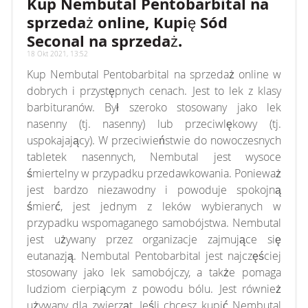
Kup Nembutal Pentobarbital na
array or an object that implements Countable
sprzedaż online, Kupię Sód
Seconal na sprzedaż.
18 Okt 2021, 13:52
Kup Nembutal Pentobarbital na sprzedaż online w
dobrych i przystępnych cenach. Jest to lek z klasy
barbituranów. Był szeroko stosowany jako lek
nasenny (tj. nasenny) lub przeciwlękowy (tj.
uspokajający). W przeciwieństwie do nowoczesnych
tabletek nasennych, Nembutal jest wysoce
śmiertelny w przypadku przedawkowania. Ponieważ
jest bardzo niezawodny i powoduje spokojną
śmierć, jest jednym z leków wybieranych w
przypadku wspomaganego samobójstwa. Nembutal
jest używany przez organizacje zajmujące się
eutanazją. Nembutal Pentobarbital jest najczęściej
stosowany jako lek samobójczy, a także pomaga
ludziom cierpiącym z powodu bólu. Jest również
używany dla zwierząt. Jeśli chcesz kupić Nembutal