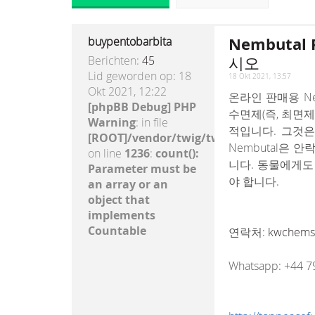
Nembuta
buypentobarbita
시오
Berichten:
45
Lid geworden op:
18
18 Okt 2021, 13:57
Okt 2021, 12:22
온라인 판매용 Nem
[phpBB Debug] PHP
수면제(즉, 최면제
Warning
: in file
적입니다. 그것은
[ROOT]/vendor/twig/twig/lib/Twig/Exte
Nembutal은 안
on line
1236
:
count():
니다. 동물에게도 
Parameter must be
야 합니다.
an array or an
object that
implements
Countable
연락처:
kwchems
Whatsapp: +44 7