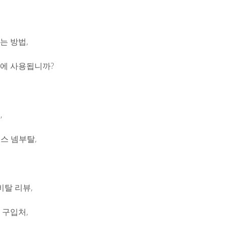
드는 방법,
무엇에 사용됩니까?
,
스 넴부탈,
탈 리뷰,
it 구입처,