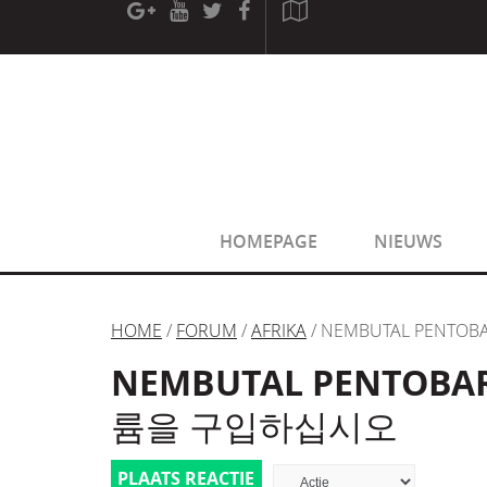
[phpBB Debug] PHP Warning
: in file
[ROOT]/phpbb/sessio
[phpBB Debug] PHP Warning
: in file
[ROOT]/phpbb/sessio
HOMEPAGE
NIEUWS
HOME
/
FORUM
/
AFRIKA
/ NEMBUTAL PEN
NEMBUTAL PENTO
륨을 구입하십시오
PLAATS REACTIE