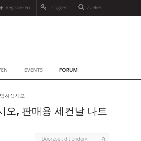
r an object that implements Countable
Registreren
Inloggen
Zoeken
r an object that implements Countable
VEN
EVENTS
FORUM
 구입하십시오
십시오, 판매용 세컨날 나트