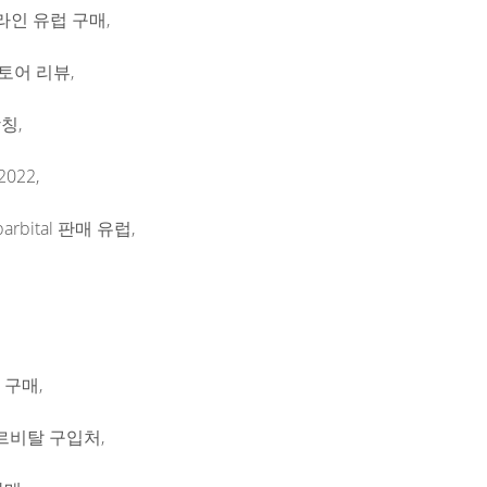
 온라인 유럽 구매,
토어 리뷰,
창칭,
022,
barbital 판매 유럽,
 구매,
르비탈 구입처,