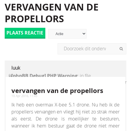
VERVANGEN VAN DE
PROPELLORS
PLAATS REACTIE
luuk
[phpBB Debug] PHP Warning
: in file
[ROOT]/vendor/twig/twig/lib/Twig/Extension/Core
on line
1236
:
count(): Parameter must be an
vervangen van de propellors
array or an object that implements Countable
10 Apr 2016, 11:45
Ik heb een overmax X-bee 5.1 drone. Nu heb ik de
propellers vervangen en vliegt hij niet zo strak meer
als eerst. De drone is moeilijker te besturen,
wanneer ik hem bestuur gaat de drone niet meer