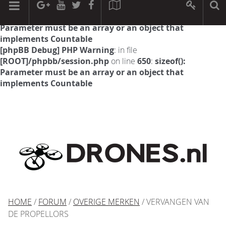
[phpBB Debug] PHP Warning
: in file
[ROOT]/phpbb/session.php
on line
594
:
sizeof():
Parameter must be an array or an object that
implements Countable
[phpBB Debug] PHP Warning
: in file
[ROOT]/phpbb/session.php
on line
650
:
sizeof():
Parameter must be an array or an object that
implements Countable
HOME
/
FORUM
/
OVERIGE MERKEN
/ VERVANGEN VAN
DE PROPELLORS