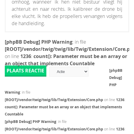
omhoog, wanneer ik hen niet bestuur vliegt hij
achteruit en naar rechts. Ik kalibreer de drone bij
elke vlucht. Ik heb de propellers vervangen volgens
de handleiding.
[phpBB Debug] PHP Warning
: in file
[ROOT]/vendor/twig/twig/lib/Twig/Extension/Core.ph
on line
1236
:
count(): Parameter must be an array or
an object that implements Countable
PLAATS REACTIE
[phpBB
Debug]
PHP
Warning
: in file
[ROOT]/vendor/twig/twig/lib/Twig/Extension/Core.php
on line
1236
:
count(): Parameter must be an array or an object that implements
Countable
[phpBB Debug] PHP Warning
: in file
[ROOT]/vendor/twig/twig/lib/Twig/Extension/Core.php
on line
1236
: