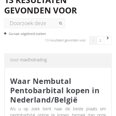
13 RESULTATEN
GEVONDEN VOOR
Ga naar uitgebreid zoeken
13 resultaten gevonden voor
1
2
door
maxthotrading
Waar Nembutal
Pentobarbital kopen in
Nederland/België
Als u op zoek bent naar de beste plaats om
pentobarbital online te kopen, bezoek dan onze