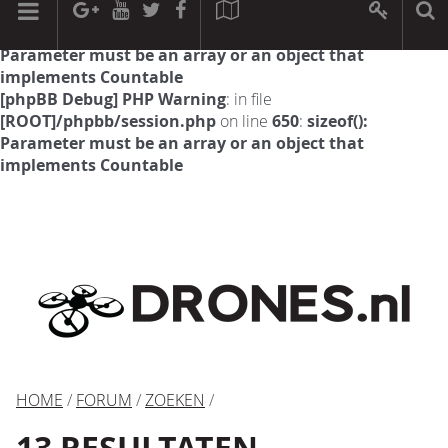
[phpBB Debug] PHP Warning
: in file
[ROOT]/phpbb/session.php
on line
594
:
sizeof():
Parameter must be an array or an object that
implements Countable
[phpBB Debug] PHP Warning
: in file
[ROOT]/phpbb/session.php
on line
650
:
sizeof():
Parameter must be an array or an object that
implements Countable
HOME
/
FORUM
/
ZOEKEN
/