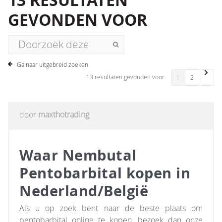
13 RESULTATEN
GEVONDEN VOOR
Ga naar uitgebreid zoeken
13 resultaten gevonden voor
1
2
door
maxthotrading
Waar Nembutal
Pentobarbital kopen in
Nederland/België
Als u op zoek bent naar de beste plaats om
pentobarbital online te kopen, bezoek dan onze