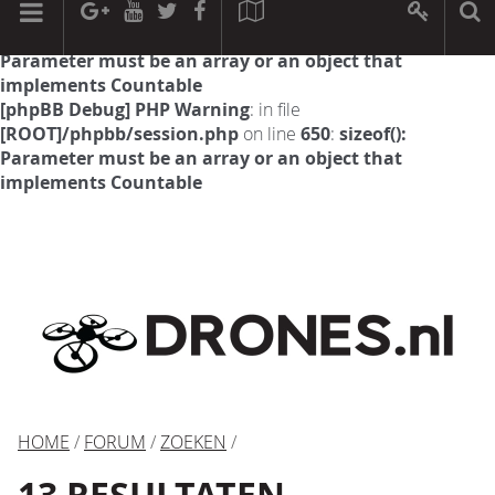
[phpBB Debug] PHP Warning
: in file
[ROOT]/phpbb/session.php
on line
594
:
sizeof():
Parameter must be an array or an object that
implements Countable
[phpBB Debug] PHP Warning
: in file
[ROOT]/phpbb/session.php
on line
650
:
sizeof():
Parameter must be an array or an object that
implements Countable
HOME
/
FORUM
/
ZOEKEN
/