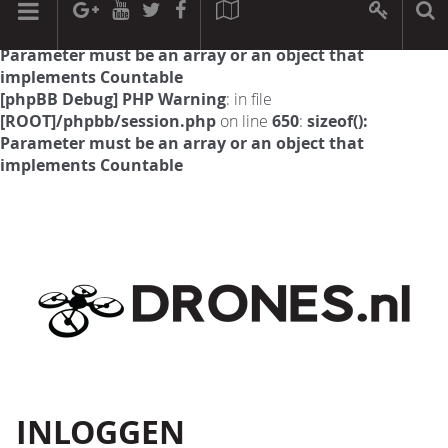
[phpBB Debug] PHP Warning
: in file
[ROOT]/phpbb/session.php
on line
594
:
sizeof():
Parameter must be an array or an object that
implements Countable
[phpBB Debug] PHP Warning
: in file
[ROOT]/phpbb/session.php
on line
650
:
sizeof():
Parameter must be an array or an object that
implements Countable
INLOGGEN