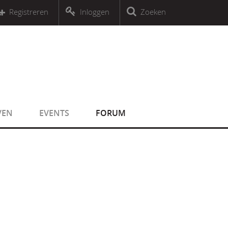
r an object that implements Countable
Registreren
Inloggen
Zoeken
r an object that implements Countable
VEN
EVENTS
FORUM