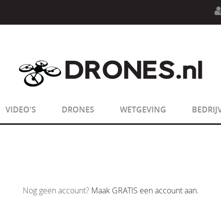
n.php
on line
594
:
sizeof(): Parameter must be an array o
n.php
on line
650
:
sizeof(): Parameter must be an array o
VIDEO'S
DRONES
WETGEVING
BEDRIJ
Nog geen account?
Maak GRATIS een account aan
.