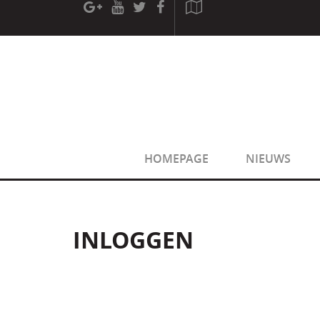
[phpBB Debug] PHP Warning
: in file
[ROOT]/phpbb/sessio
[phpBB Debug] PHP Warning
: in file
[ROOT]/phpbb/sessio
HOMEPAGE
NIEUWS
INLOGGEN