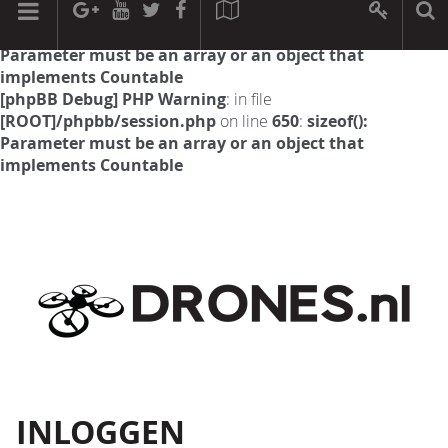
[phpBB Debug] PHP Warning
: in file
[ROOT]/phpbb/session.php
on line
594
:
sizeof():
Parameter must be an array or an object that
implements Countable
[phpBB Debug] PHP Warning
: in file
[ROOT]/phpbb/session.php
on line
650
:
sizeof():
Parameter must be an array or an object that
implements Countable
INLOGGEN